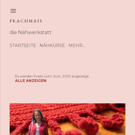
Direkt zum Hauptbereich
P R A C H M A I S
die Nähwerkstatt
STARTSEITE
NÄHKURSE
MEHR…
Es werden Posts vom Juni, 2013 angezeigt.
P
ALLE ANZEIGEN
o
s
t
s