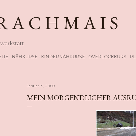
Direkt zum Hauptbereich
R A C H M A I S
hwerkstatt
EITE
NÄHKURSE
KINDERNÄHKURSE
OVERLOCKKURS
PL
Januar 19, 2009
MEIN MORGENDLICHER AUSRUT