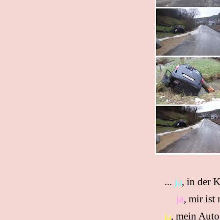
...
ja
, in der 
ja
, mir ist
ja
, mein Auto