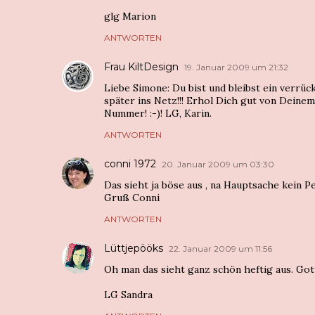
glg Marion
ANTWORTEN
Frau KiltDesign
19. Januar 2009 um 21:32
Liebe Simone: Du bist und bleibst ein verrüc
später ins Netz!!! Erhol Dich gut von Deine
Nummer! :-)! LG, Karin.
ANTWORTEN
conni 1972
20. Januar 2009 um 03:30
Das sieht ja böse aus , na Hauptsache kein P
Gruß Conni
ANTWORTEN
Lüttjepööks
22. Januar 2009 um 11:56
Oh man das sieht ganz schön heftig aus. Gott 
LG Sandra