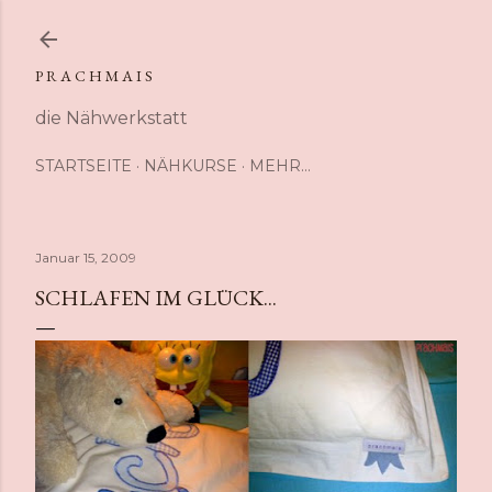
Direkt zum Hauptbereich
P R A C H M A I S
die Nähwerkstatt
STARTSEITE
NÄHKURSE
MEHR…
Januar 15, 2009
SCHLAFEN IM GLÜCK...