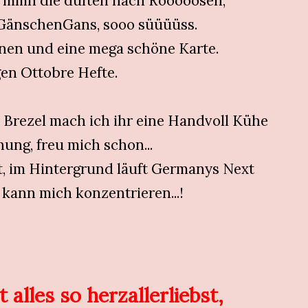
, mmh die duften nach Rooooosen,
 GänschenGans, sooo süüüüss.
inen und eine mega schöne Karte.
en Ottobre Hefte.
 Brezel mach ich ihr eine Handvoll Kühe
ung, freu mich schon...
it, im Hintergrund läuft Germanys Next
 kann mich konzentrieren...!
t alles so herzallerliebst,