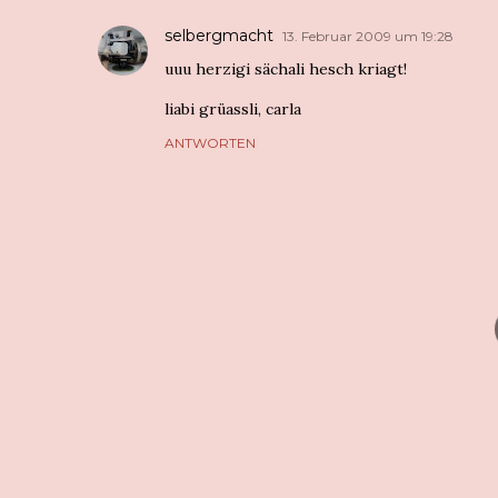
selbergmacht
13. Februar 2009 um 19:28
uuu herzigi sächali hesch kriagt!
liabi grüassli, carla
ANTWORTEN