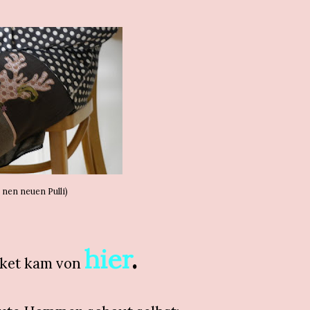
b nen neuen Pulli)
hier
.
aket kam von