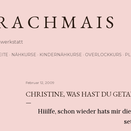
Direkt zum Hauptbereich
R A C H M A I S
hwerkstatt
EITE
NÄHKURSE
KINDERNÄHKURSE
OVERLOCKKURS
PL
Februar 12, 2009
CHRISTINE, WAS HAST DU GETAN
Hiiilfe, schon wieder hats mir d
se