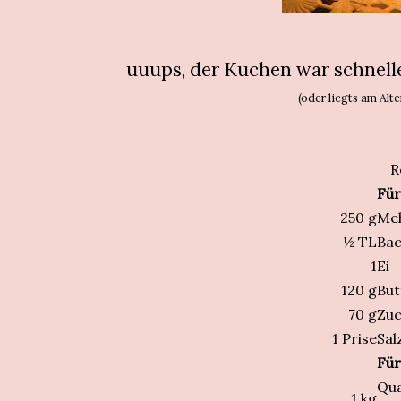
uuups, der Kuchen war schneller
(oder liegts am Alte
R
Für
250
g
Me
½
TL
Bac
1
Ei
120
g
But
70
g
Zuc
1
Prise
Sal
Für
Qu
1
kg