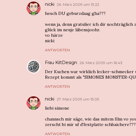
nicki
26. März 2009 um 13:22
hesch DU geburzdaag gha???
wenn ja, denn gratulier ich dir nochträglich 
glück im neuje läbensjoohr.
vo härze
nicki
ANTWORTEN
Frau KiltDesign
26. März 2009 um 16:43
Der Kuchen war wirklich lecker-schmecker u
Rezept kommt als "SIMONES MONSTER-QUAR
ANTWORTEN
nicki
27. März 2009 um 15:05
liebi simone
channsch mir säge, wie das mitem film vo you
zerscht bi mir uf d'festplatte schbaichere???
ANTWORTEN