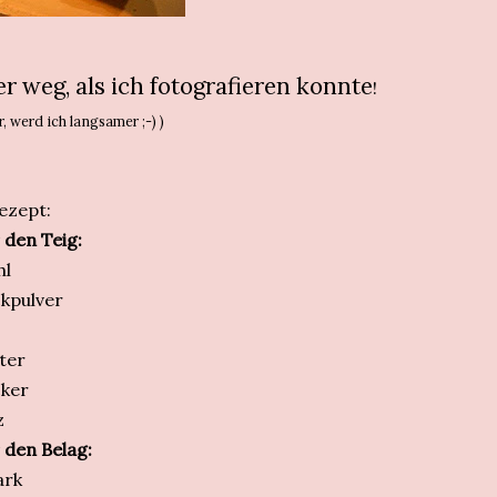
 weg, als ich fotografieren konnte
!
r, werd ich langsamer ;-) )
ezept:
 den Teig:
hl
kpulver
ter
ker
z
 den Belag:
ark