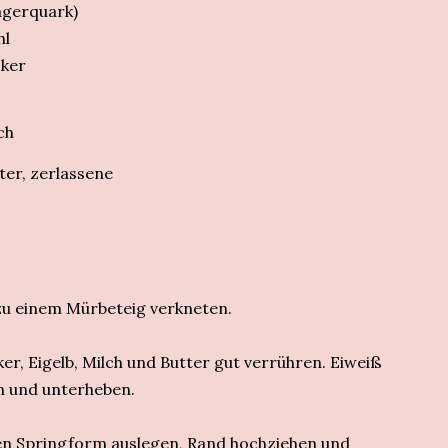
gerquark)
hl
ker
ch
ter, zerlassene
 zu einem Mürbeteig verkneten.
er, Eigelb, Milch und Butter gut verrühren. Eiweiß
en und unterheben.
ten Springform auslegen, Rand hochziehen und