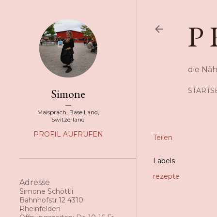
P 
die Nä
Simone
STARTS
Maisprach, BaselLand,
Switzerland
PROFIL AUFRUFEN
Teilen
Labels
rezepte
Adresse
Simone Schöttli
Bahnhofstr.12 4310
Rheinfelden