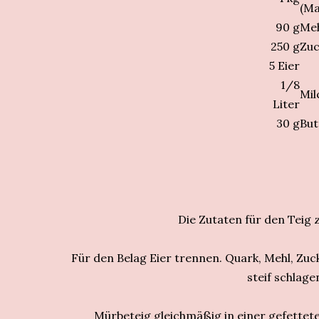
(Ma
90
g
Me
250
g
Zuc
5 Eier
1/8
Mil
Liter
30
g
But
Die Zutaten für den Teig
Für den Belag Eier trennen. Quark, Mehl, Zuck
steif schlag
Mürbeteig gleichmäßig in einer gefette