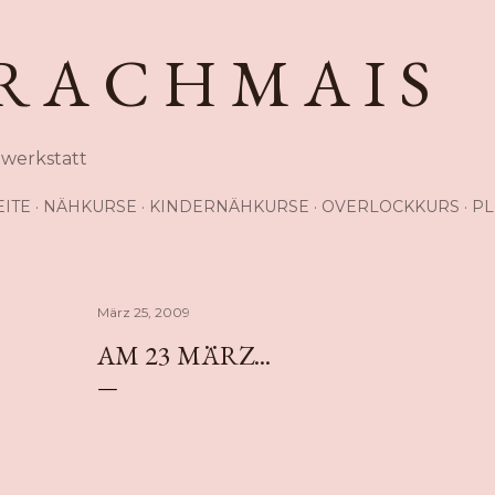
Direkt zum Hauptbereich
R A C H M A I S
hwerkstatt
EITE
NÄHKURSE
KINDERNÄHKURSE
OVERLOCKKURS
PL
März 25, 2009
AM 23 MÄRZ...