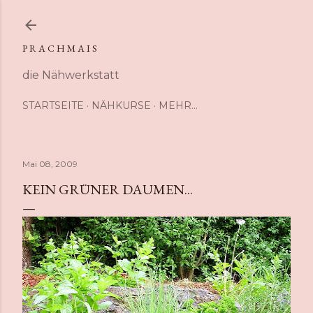
Direkt zum Hauptbereich
P R A C H M A I S
die Nähwerkstatt
STARTSEITE
NÄHKURSE
MEHR…
Mai 08, 2009
KEIN GRÜNER DAUMEN...