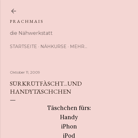
Direkt zum Hauptbereich
P R A C H M A I S
die Nähwerkstatt
STARTSEITE
NÄHKURSE
MEHR…
Oktober 11, 2009
SÜRKRÜTFÀSCHT...UND
HANDYTÄSCHCHEN
Täschchen fürs:
Handy
iPhon
iPod