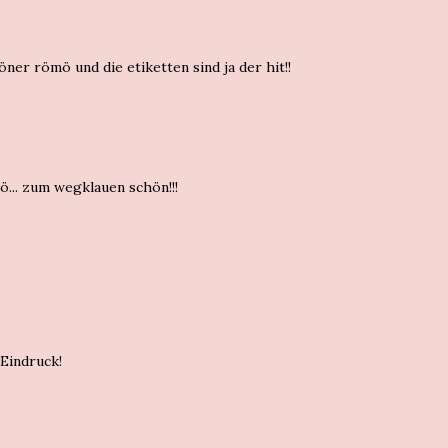
ööner römö und die etiketten sind ja der hit!!
ö... zum wegklauen schön!!!
Eindruck!