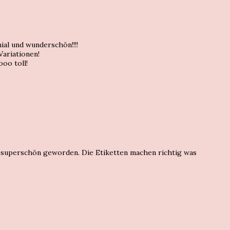
al und wunderschön!!!!
Variationen!
ooo toll!
n, superschön geworden. Die Etiketten machen richtig was