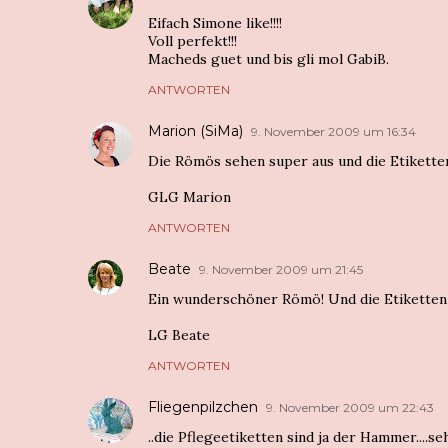
Eifach Simone like!!!!
Voll perfekt!!!
Macheds guet und bis gli mol GabiB.
ANTWORTEN
Marion (SiMa)
9. November 2009 um 16:34
Die Römös sehen super aus und die Etiketten 
GLG Marion
ANTWORTEN
Beate
9. November 2009 um 21:45
Ein wunderschöner Römö! Und die Etiketten 
LG Beate
ANTWORTEN
Fliegenpilzchen
9. November 2009 um 22:43
..die Pflegeetiketten sind ja der Hammer....se