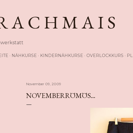
Direkt zum Hauptbereich
R A C H M A I S
hwerkstatt
EITE
NÄHKURSE
KINDERNÄHKURSE
OVERLOCKKURS
PL
November 09, 2009
NOVEMBERRÖMÖS...