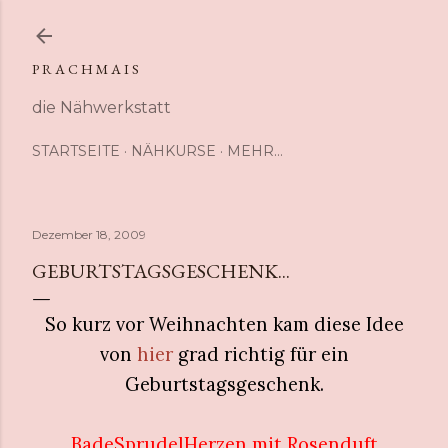
Direkt zum Hauptbereich
P R A C H M A I S
die Nähwerkstatt
STARTSEITE
NÄHKURSE
MEHR…
Dezember 18, 2009
GEBURTSTAGSGESCHENK...
So kurz vor Weihnachten kam diese Idee
von
hier
grad richtig für ein
Geburtstagsgeschenk.
BadeSprudelHerzen mit Rosenduft