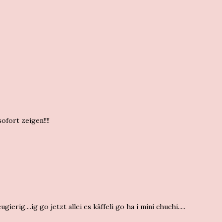
fort zeigen!!!!
erig....ig go jetzt allei es käffeli go ha i mini chuchi.....