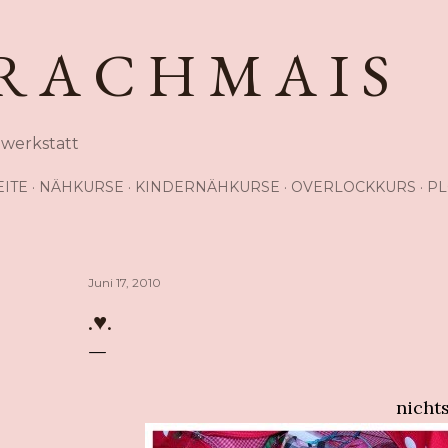
Direkt zum Hauptbereich
R A C H M A I S
hwerkstatt
EITE
NÄHKURSE
KINDERNÄHKURSE
OVERLOCKKURS
PL
Juni 17, 2010
.♥.
nichts