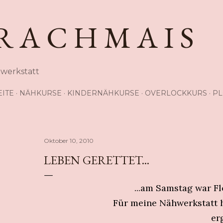
Direkt zum Hauptbereich
R A C H M A I S
hwerkstatt
EITE
NÄHKURSE
KINDERNÄHKURSE
OVERLOCKKURS
PL
Oktober 10, 2010
LEBEN GERETTET...
...am Samstag war Fl
Für meine Nähwerkstatt h
er