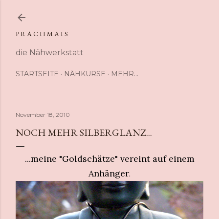
Direkt zum Hauptbereich
P R A C H M A I S
die Nähwerkstatt
STARTSEITE
NÄHKURSE
MEHR…
November 18, 2010
NOCH MEHR SILBERGLANZ...
...meine "Goldschätze" vereint auf einem
Anhänger
.