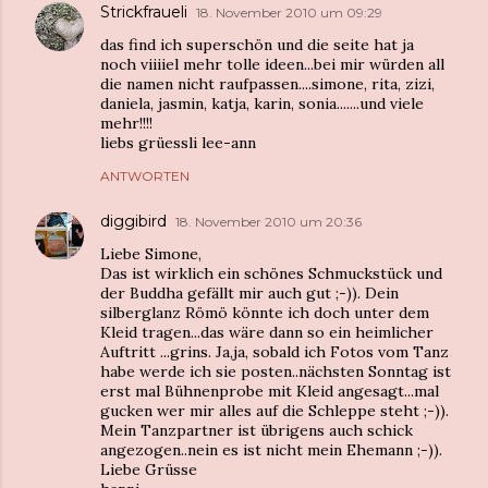
Strickfraueli
18. November 2010 um 09:29
das find ich superschön und die seite hat ja
noch viiiiel mehr tolle ideen...bei mir würden all
die namen nicht raufpassen....simone, rita, zizi,
daniela, jasmin, katja, karin, sonia.......und viele
mehr!!!!
liebs grüessli lee-ann
ANTWORTEN
diggibird
18. November 2010 um 20:36
Liebe Simone,
Das ist wirklich ein schönes Schmuckstück und
der Buddha gefällt mir auch gut ;-)). Dein
silberglanz Römö könnte ich doch unter dem
Kleid tragen...das wäre dann so ein heimlicher
Auftritt ...grins. Ja,ja, sobald ich Fotos vom Tanz
habe werde ich sie posten..nächsten Sonntag ist
erst mal Bühnenprobe mit Kleid angesagt...mal
gucken wer mir alles auf die Schleppe steht ;-)).
Mein Tanzpartner ist übrigens auch schick
angezogen..nein es ist nicht mein Ehemann ;-)).
Liebe Grüsse