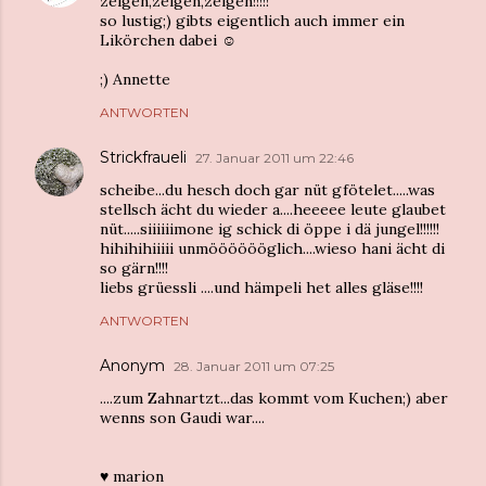
zeigen,zeigen,zeigen!!!!!
so lustig;) gibts eigentlich auch immer ein
Likörchen dabei ☺
;) Annette
ANTWORTEN
Strickfraueli
27. Januar 2011 um 22:46
scheibe...du hesch doch gar nüt gfötelet.....was
stellsch ächt du wieder a....heeeee leute glaubet
nüt.....siiiiiimone ig schick di öppe i dä jungel!!!!!!
hihihihiiiii unmööööööglich....wieso hani ächt di
so gärn!!!!
liebs grüessli ....und hämpeli het alles gläse!!!!
ANTWORTEN
Anonym
28. Januar 2011 um 07:25
....zum Zahnartzt...das kommt vom Kuchen;) aber
wenns son Gaudi war....
♥ marion