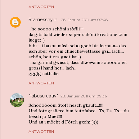
ANTWORTEN
Stärneschyiin
28. Januar 2011 um 07:48
...he soooo schöni stöffli!!!!
da gits bald wieder super schöni kreatione zum
luege:-)
hihi.... i ha eui müsli scho gseh bir lee-ann... das
isch aber vor em chuechewettässe gsi... lach....
schön, heit ers guet ka:-)
...ha gar nid gwüsst, dass dLee-ann soooooo en
grossi hand het... lach...
ggglg nathalie
ANTWORTEN
"fabuscreativ"
28. Januar 2011 um 09:36
Schööööööni Stoff hesch gkauft...!!!!
Und fotografiere bim Autofahre....Ts, Ts, Ts.....du
hesch jo Muet!!!!
Und au i möcht d Föteli gxeh:-))))
ANTWORTEN