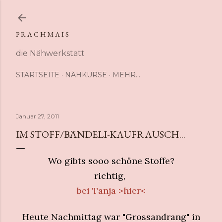
Direkt zum Hauptbereich
P R A C H M A I S
die Nähwerkstatt
STARTSEITE
NÄHKURSE
MEHR…
Januar 27, 2011
IM STOFF/BÄNDELI-KAUFRAUSCH...
Wo gibts sooo schöne Stoffe?
richtig,
bei Tanja >hier<
Heute Nachmittag war "Grossandrang" in