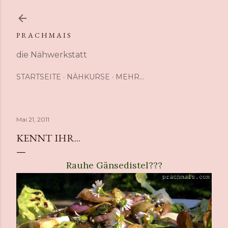
Direkt zum Hauptbereich
P R A C H M A I S
die Nähwerkstatt
STARTSEITE
NÄHKURSE
MEHR…
Mai 21, 2011
KENNT IHR...
Rauhe Gänsedistel???