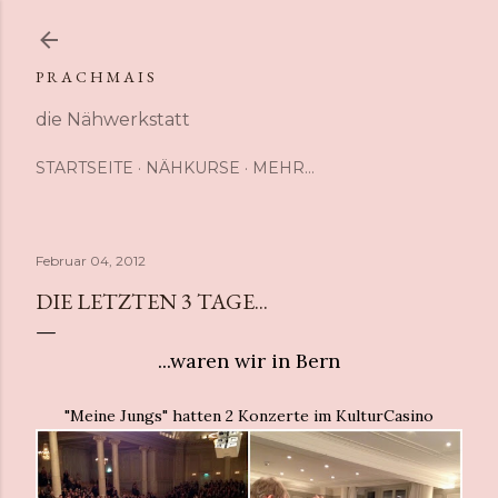
Direkt zum Hauptbereich
P R A C H M A I S
die Nähwerkstatt
STARTSEITE
NÄHKURSE
MEHR…
Februar 04, 2012
DIE LETZTEN 3 TAGE...
...waren wir in Bern
"Meine Jungs" hatten 2 Konzerte im KulturCasino