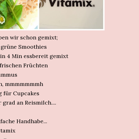
ben wir schon gemixt;
 grüne Smoothies
in 4 Min essbereit gemixt
frischen Früchten
ummus
ch, mmmmmmmh
g für Cupcakes
r grad an Reismilch....
fache Handhabe...
itamix