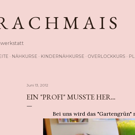
Direkt zum Hauptbereich
R A C H M A I S
hwerkstatt
EITE
NÄHKURSE
KINDERNÄHKURSE
OVERLOCKKURS
PL
Juni 13, 2012
EIN "PROFI" MUSSTE HER...
Bei uns wird das "Gartengrün" 