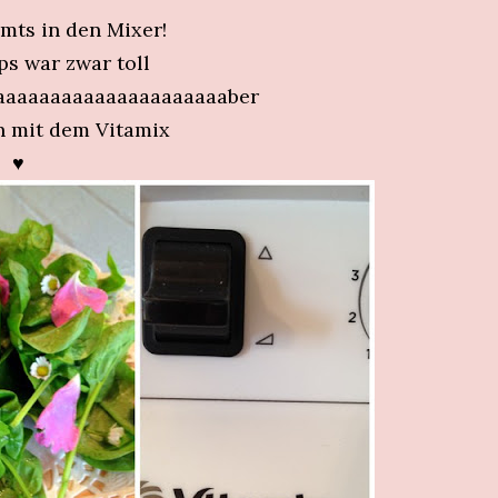
mmts in den Mixer!
ps war zwar toll
aaaaaaaaaaaaaaaaaaaaaber
h mit dem Vitamix
♥