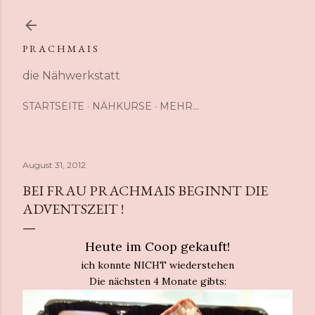
Direkt zum Hauptbereich
P R A C H M A I S
die Nähwerkstatt
STARTSEITE
NÄHKURSE
MEHR…
August 31, 2012
BEI FRAU PRACHMAIS BEGINNT DIE
ADVENTSZEIT !
Heute im Coop gekauft!
ich konnte NICHT wiederstehen
Die nächsten 4 Monate gibts: