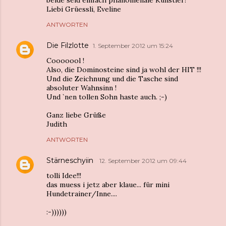
beide seid einfach phänomenale Künstler!
Liebi Grüessli, Eveline
ANTWORTEN
Die Filzlotte
1. September 2012 um 15:24
Cooooool !
Also, die Dominosteine sind ja wohl der HIT !!!
Und die Zeichnung und die Tasche sind
absoluter Wahnsinn !
Und `nen tollen Sohn haste auch. ;-)
Ganz liebe Grüße
Judith
ANTWORTEN
Stärneschyiin
12. September 2012 um 09:44
tolli Idee!!!
das muess i jetz aber klaue... für mini
Hundetrainer/Inne....
:-))))))