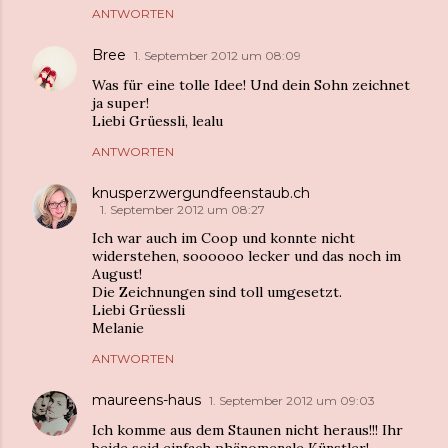
ANTWORTEN
Bree
1. September 2012 um 08:09
Was für eine tolle Idee! Und dein Sohn zeichnet
ja super!
Liebi Grüessli, lealu
ANTWORTEN
knusperzwergundfeenstaub.ch
1. September 2012 um 08:27
Ich war auch im Coop und konnte nicht
widerstehen, soooooo lecker und das noch im
August!
Die Zeichnungen sind toll umgesetzt.
Liebi Grüessli
Melanie
ANTWORTEN
maureens-haus
1. September 2012 um 09:03
Ich komme aus dem Staunen nicht heraus!!! Ihr