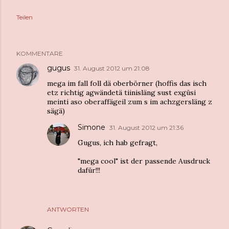
Teilen
KOMMENTARE
gugus
31. August 2012 um 21:08
mega im fall foll dä oberbörner (hoffis das isch
etz richtig agwändetä tiinisläng sust exgüsi
meinti aso oberaffägeil zum s im achzgersläng z
sägä)
Simone
31. August 2012 um 21:36
Gugus, ich hab gefragt,
"mega cool" ist der passende Ausdruck
dafür!!!
ANTWORTEN