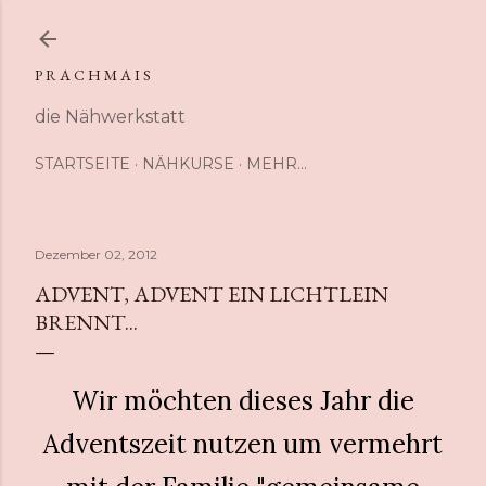
Direkt zum Hauptbereich
P R A C H M A I S
die Nähwerkstatt
STARTSEITE
NÄHKURSE
MEHR…
Dezember 02, 2012
ADVENT, ADVENT EIN LICHTLEIN
BRENNT...
Wir möchten dieses Jahr die
Adventszeit nutzen um vermehrt