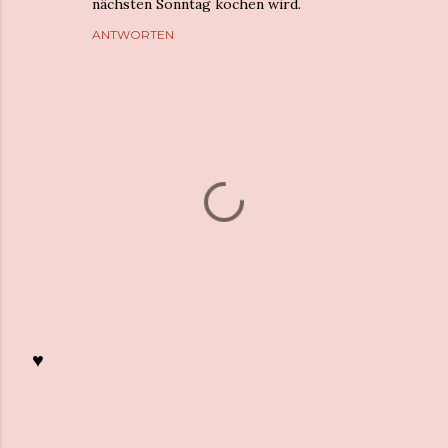
nächsten Sonntag kochen wird.
ANTWORTEN
♥
K
o
m