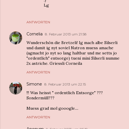
:)
Lg
ANTWORTEN
Cornelia
8. Februar 2013 um 21:58
Wunderschön die Bretzeli! Ig mach albe Silserli
und damit ig nyt soviel Natron muess amache
(agmacht jo nyt so lang haltbar und me setts jo
"ordentlich" entsorge) tueni mini Silserli numme
2x astriche. Griessli Corneila
ANTWORTEN
Simone
8. Februar 2013 um 22:15
!!! Was heisst " ordentlich Entsorge" ???
Sondermüll???
Muess grad mol gooogle....
ANTWORTEN