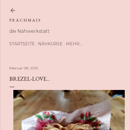
Direkt zum Hauptbereich
P R A C H M A I S
die Nähwerkstatt
STARTSEITE
NÄHKURSE
MEHR…
Februar 08, 2013
BREZEL-LOVE...