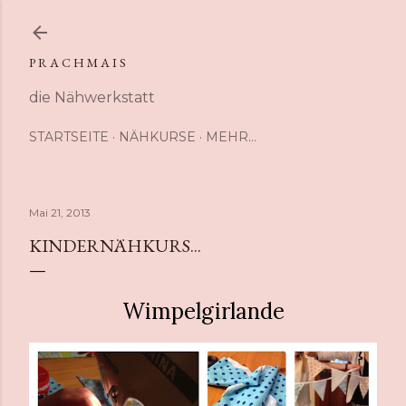
Direkt zum Hauptbereich
P R A C H M A I S
die Nähwerkstatt
STARTSEITE
NÄHKURSE
MEHR…
Mai 21, 2013
KINDERNÄHKURS...
Wimpelgirlande