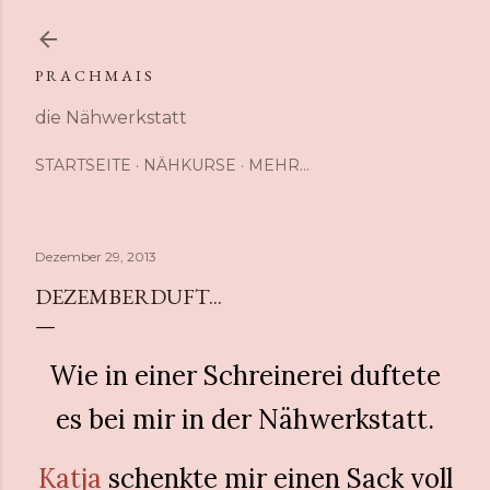
Direkt zum Hauptbereich
P R A C H M A I S
die Nähwerkstatt
STARTSEITE
NÄHKURSE
MEHR…
Dezember 29, 2013
DEZEMBERDUFT...
Wie in einer Schreinerei duftete
es bei mir in der Nähwerkstatt.
Katja
schenkte mir einen Sack voll