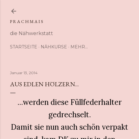
Direkt zum Hauptbereich
P R A C H M A I S
die Nähwerkstatt
STARTSEITE
NÄHKURSE
MEHR…
Januar 13, 2014
AUS EDLEN HÖLZERN...
...werden diese Füllfederhalter
gedrechselt.
Damit sie nun auch schön verpakt