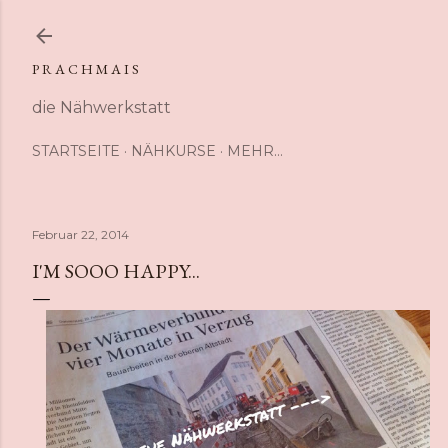
Direkt zum Hauptbereich
P R A C H M A I S
die Nähwerkstatt
STARTSEITE
NÄHKURSE
MEHR…
Februar 22, 2014
I'M SOOO HAPPY...