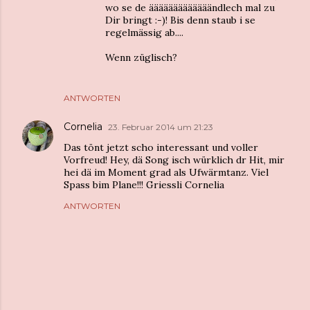
wo se de ääääääääääääändlech mal zu
Dir bringt :-)! Bis denn staub i se
regelmässig ab....
Wenn züglisch?
ANTWORTEN
Cornelia
23. Februar 2014 um 21:23
Das tönt jetzt scho interessant und voller
Vorfreud! Hey, dä Song isch würklich dr Hit, mir
hei dä im Moment grad als Ufwärmtanz. Viel
Spass bim Plane!!! Griessli Cornelia
ANTWORTEN