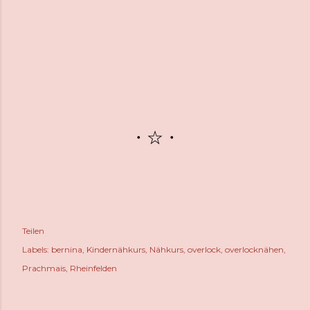
・☆・
Teilen
Labels:
bernina
Kindernähkurs
Nähkurs
overlock
overlocknähen
Prachmais
Rheinfelden