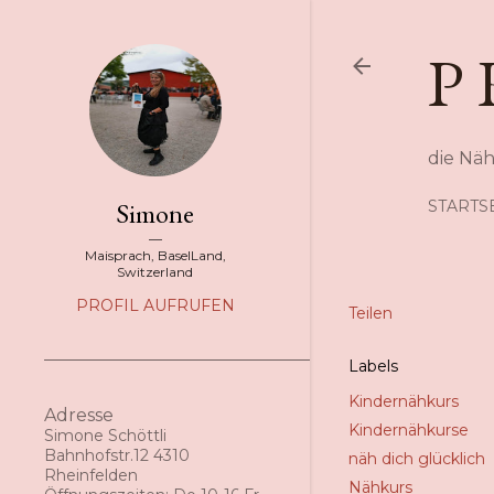
P 
die Nä
Simone
STARTS
Maisprach, BaselLand,
Switzerland
PROFIL AUFRUFEN
Teilen
Labels
Kindernähkurs
Adresse
Kindernähkurse
Simone Schöttli
Bahnhofstr.12 4310
näh dich glücklich
Rheinfelden
Nähkurs