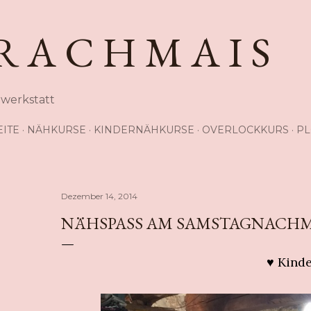
Direkt zum Hauptbereich
R A C H M A I S
hwerkstatt
EITE
NÄHKURSE
KINDERNÄHKURSE
OVERLOCKKURS
PL
Dezember 14, 2014
NÄHSPASS AM SAMSTAGNACHMI
♥ Kind