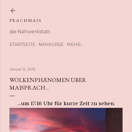
Direkt zum Hauptbereich
P R A C H M A I S
die Nähwerkstatt
STARTSEITE
NÄHKURSE
MEHR…
Januar 12, 2015
WOLKENPHÄNOMEN ÜBER
MAISPRACH...
...um 17:16 Uhr für kurze Zeit zu sehen.