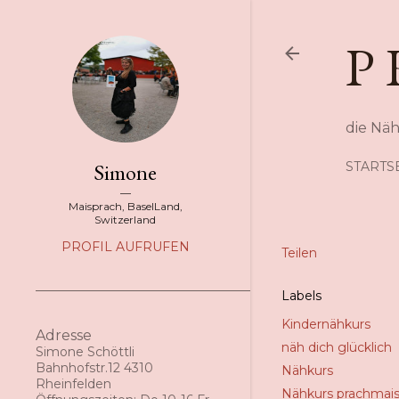
P 
die Nä
Simone
STARTS
Maisprach, BaselLand,
Switzerland
PROFIL AUFRUFEN
Teilen
Labels
Kindernähkurs
Adresse
näh dich glücklich
Simone Schöttli
Bahnhofstr.12 4310
Nähkurs
Rheinfelden
Nähkurs prachmai