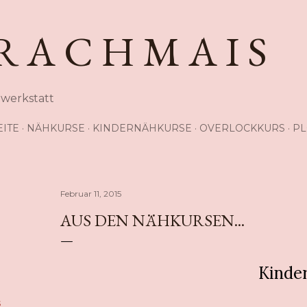
Direkt zum Hauptbereich
R A C H M A I S
hwerkstatt
EITE
NÄHKURSE
KINDERNÄHKURSE
OVERLOCKKURS
PL
Februar 11, 2015
AUS DEN NÄHKURSEN...
Kinder
s