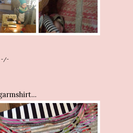
-/-
armshirt...