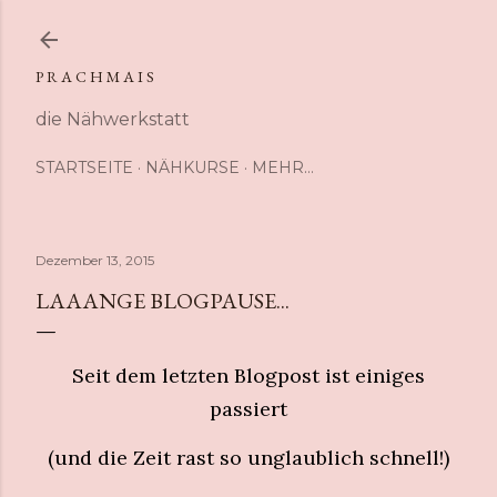
Direkt zum Hauptbereich
P R A C H M A I S
die Nähwerkstatt
STARTSEITE
NÄHKURSE
MEHR…
Dezember 13, 2015
LAAANGE BLOGPAUSE...
Seit dem letzten Blogpost ist einiges
passiert
(und die Zeit rast so unglaublich schnell!)