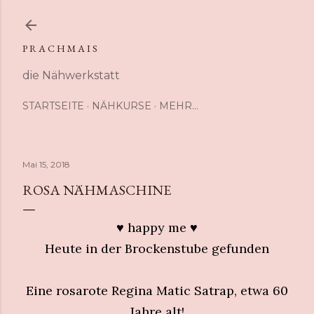
Direkt zum Hauptbereich
P R A C H M A I S
die Nähwerkstatt
STARTSEITE
NÄHKURSE
MEHR…
Mai 15, 2018
ROSA NÄHMASCHINE
♥ happy me ♥
Heute in der Brockenstube gefunden
Eine rosarote Regina Matic Satrap, etwa 60
Jahre alt!