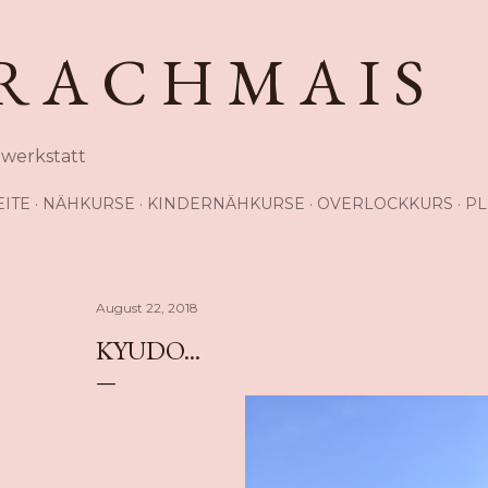
Direkt zum Hauptbereich
R A C H M A I S
hwerkstatt
EITE
NÄHKURSE
KINDERNÄHKURSE
OVERLOCKKURS
PL
August 22, 2018
KYUDO...