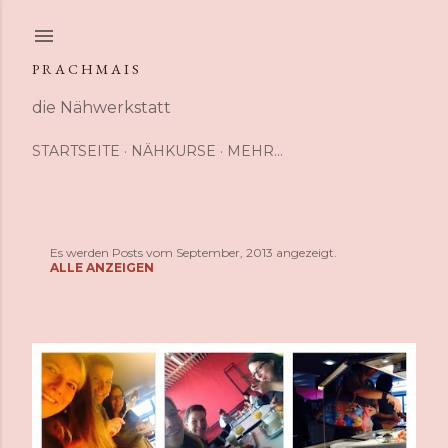
Direkt zum Hauptbereich
P R A C H M A I S
die Nähwerkstatt
STARTSEITE
NÄHKURSE
MEHR…
Es werden Posts vom September, 2013 angezeigt.
P
ALLE ANZEIGEN
o
s
t
s