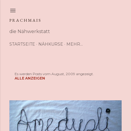
Direkt zum Hauptbereich
P R A C H M A I S
die Nähwerkstatt
STARTSEITE
NÄHKURSE
MEHR…
Es werden Posts vom August, 2009 angezeigt.
P
ALLE ANZEIGEN
o
s
t
s