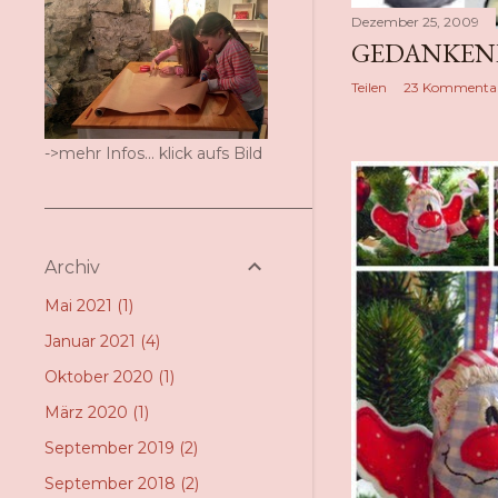
Dezember 25, 2009
GEDANKENBL
Teilen
23 Kommenta
->mehr Infos... klick aufs Bild
Archiv
Mai 2021
1
Januar 2021
4
Oktober 2020
1
März 2020
1
September 2019
2
September 2018
2