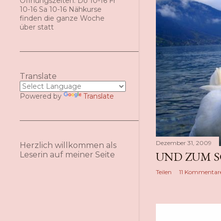
Öffnungszeiten: Do 10-16 Fr
s
10-16 Sa 10-16 Nähkurse
finden die ganze Woche
über statt
Translate
Powered by
Translate
Dezember 31, 2009
Herzlich willkommen als
UND ZUM SC
Leserin auf meiner Seite
Teilen
11 Kommentar