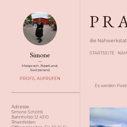
P R 
die Nähwerkstat
Simone
STARTSEITE
NÄH
Maisprach, BaselLand,
Switzerland
PROFIL AUFRUFEN
Es werden Post
P
o
Adresse
s
Simone Schöttli
Bahnhofstr.12 4310
t
Rheinfelden