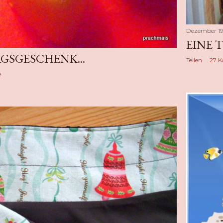
Dezember 19
EINE T
GSGESCHENK...
Teilen
27 
e