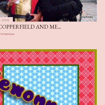
, 2009
COPPERFIELD AND ME...
ommentare