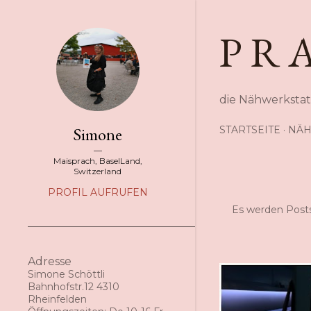
P R 
die Nähwerkstat
Simone
STARTSEITE
NÄH
Maisprach, BaselLand,
Switzerland
PROFIL AUFRUFEN
Es werden Posts
P
o
Adresse
s
Simone Schöttli
Bahnhofstr.12 4310
t
Rheinfelden