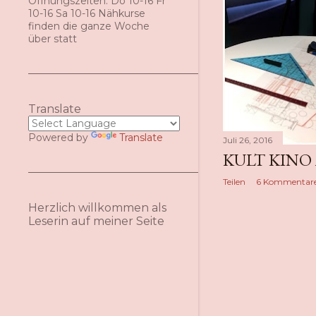
Öffnungszeiten: Do 10-16 Fr
s
10-16 Sa 10-16 Nähkurse
finden die ganze Woche
über statt
Translate
Powered by
Translate
Juli 26, 2016
KULT KINO A
Teilen
6 Kommentar
Herzlich willkommen als
Leserin auf meiner Seite