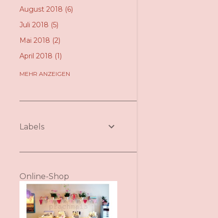
August 2018
6
Juli 2018
5
Mai 2018
2
April 2018
1
Oktober 2017
6
MEHR ANZEIGEN
September 2017
3
August 2017
5
Juni 2017
2
Labels
Mai 2017
9
Februar 2017
2
Dezember 2016
1
Online-Shop
November 2016
9
Oktober 2016
2
September 2016
2