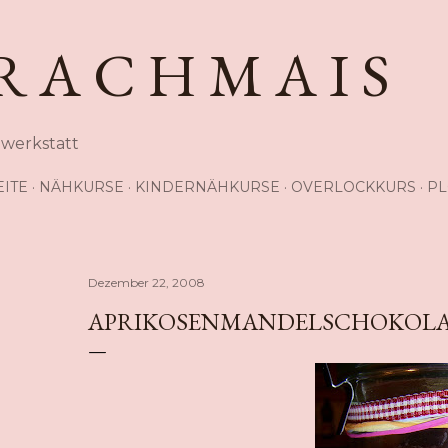
Direkt zum Hauptbereich
R A C H M A I S
hwerkstatt
EITE
NÄHKURSE
KINDERNÄHKURSE
OVERLOCKKURS
PL
Dezember 22, 2008
APRIKOSENMANDELSCHOKOLAD