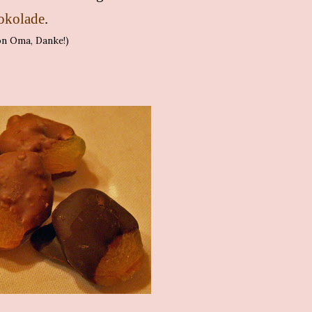
okolade
.
on Oma, Danke!)