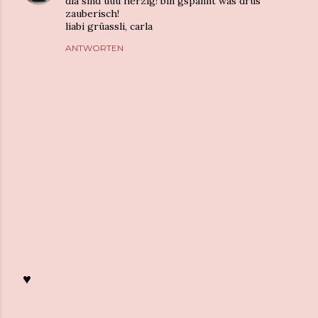
dia sind uuu herzig! bin gspannt was drus
zauberisch!
liabi grüassli, carla
ANTWORTEN
♥
K
o