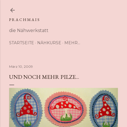
Direkt zum Hauptbereich
P R A C H M A I S
die Nähwerkstatt
STARTSEITE
NÄHKURSE
MEHR…
März 10, 2009
UND NOCH MEHR PILZE...