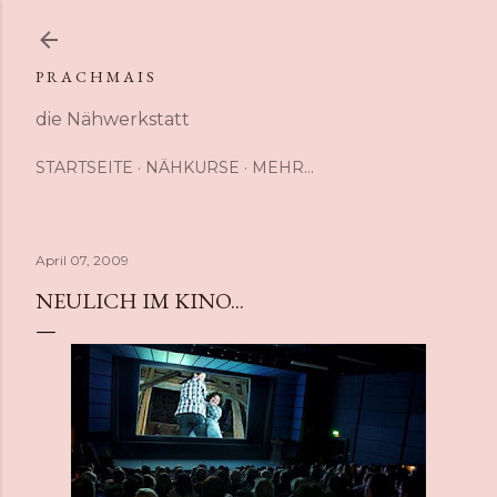
Direkt zum Hauptbereich
P R A C H M A I S
die Nähwerkstatt
STARTSEITE
NÄHKURSE
MEHR…
April 07, 2009
NEULICH IM KINO...