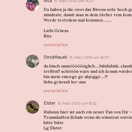
Rita
15. März 2010 um 14:37
Da haben ja die zwei das Niveau sehr hoch ge
mindeste, damit man in dein Atelier rein ko
Werde trotzdem mal kommen..........
Liebi Grüess
Rita
ANTWORTEN
Strickfraueli
15. März 2010 um 15:07
du bisch unmööööööglich.....hihihihiiii...clau
treffen!!! schööön wars und ich komm wieder..
bin mein zmorge go abjogge.....!!!
liebs grüessli lee-ann
ANTWORTEN
Elster
15. März 2010 um 15:32
Huhuuu hier ist auch ein neuer Fan von Dir :
Traumhaften Schals wenn du wüsstest wievie
bitte bitte
Lg Elster