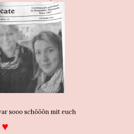
war sooo schööön mit euch
♥