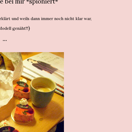
ie bei mir *spioniert*
klärt und weils dann immer noch nicht klar war,
)
odell genäht!!!
...