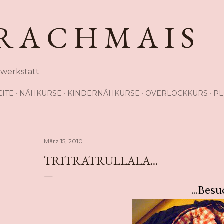
Direkt zum Hauptbereich
R A C H M A I S
hwerkstatt
EITE
NÄHKURSE
KINDERNÄHKURSE
OVERLOCKKURS
PL
März 15, 2010
TRITRATRULLALA...
...Bes