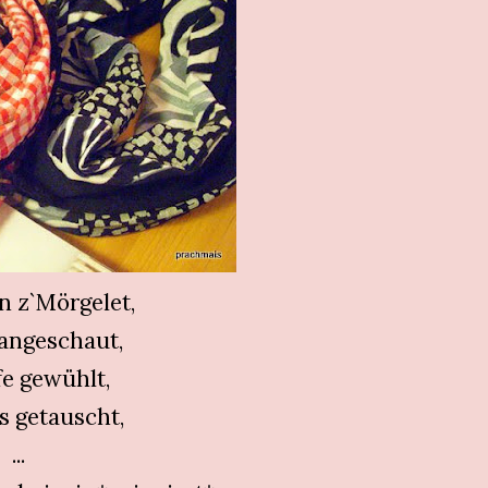
n z`Mörgelet,
angeschaut,
fe gewühlt,
s getauscht,
...