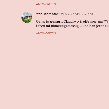
ANTWORTEN
"fabuscreativ"
15. März 2010 um 16:39
Grins jo genau.....Claudi,wo treffe mer uns???
I freu mi uhmeeegamässig.....und han jetzt au
ANTWORTEN