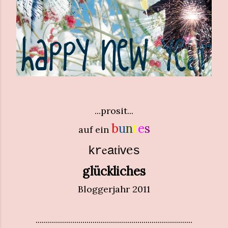
...prosit...
b
u
n
t
e
s
auf ein
a
e
e
k
i
v
t
r
s
glückliches
Bloggerjahr 2011
.............................................................................