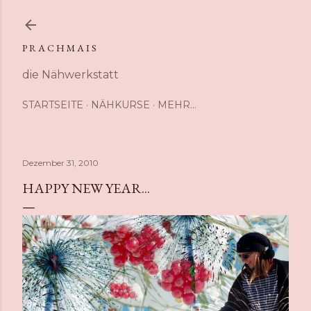
Direkt zum Hauptbereich
P R A C H M A I S
die Nähwerkstatt
STARTSEITE
NÄHKURSE
MEHR…
Dezember 31, 2010
HAPPY NEW YEAR...