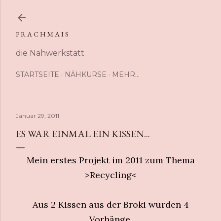
Direkt zum Hauptbereich
P R A C H M A I S
die Nähwerkstatt
STARTSEITE
NÄHKURSE
MEHR…
Januar 29, 2011
ES WAR EINMAL EIN KISSEN...
Mein erstes Projekt im 2011 zum Thema
>Recycling<
Aus 2 Kissen aus der Broki wurden 4
Vorhänge
.