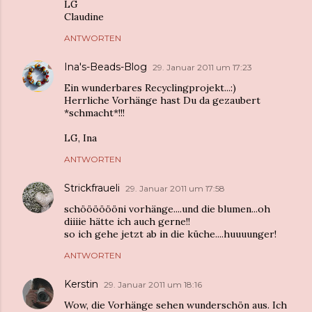
LG
Claudine
ANTWORTEN
Ina's-Beads-Blog
29. Januar 2011 um 17:23
Ein wunderbares Recyclingprojekt...:)
Herrliche Vorhänge hast Du da gezaubert
*schmacht*!!!
LG, Ina
ANTWORTEN
Strickfraueli
29. Januar 2011 um 17:58
schööööööni vorhänge....und die blumen...oh
diiiie hätte ich auch gerne!!
so ich gehe jetzt ab in die küche....huuuunger!
ANTWORTEN
Kerstin
29. Januar 2011 um 18:16
Wow, die Vorhänge sehen wunderschön aus. Ich