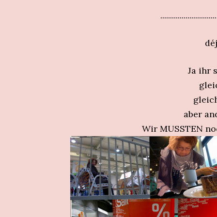
.............................
déj
Ja ihr 
glei
gleic
aber an
Wir MUSSTEN noc