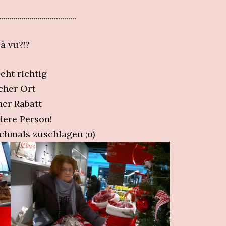
......................................
à vu?!?
seht richtig
cher Ort
her Rabatt
dere Person!
hmals zuschlagen ;o)