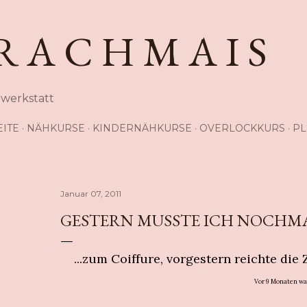
Direkt zum Hauptbereich
R A C H M A I S
hwerkstatt
EITE
NÄHKURSE
KINDERNÄHKURSE
OVERLOCKKURS
PL
Januar 07, 2011
GESTERN MUSSTE ICH NOCHMAL
...zum Coiffure, vorgestern reichte die
Vor 9 Monaten war 