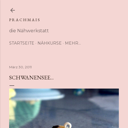
Direkt zum Hauptbereich
P R A C H M A I S
die Nähwerkstatt
STARTSEITE
NÄHKURSE
MEHR…
März 30, 2011
SCHWANENSEE...