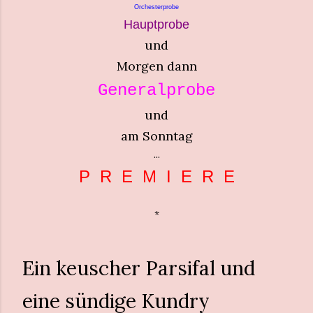
Orchesterprobe
Hauptprobe
und
Morgen dann
Generalprobe
und
am Sonntag
...
P R E M I E R E
*
Ein keuscher Parsifal und
eine sündige Kundry