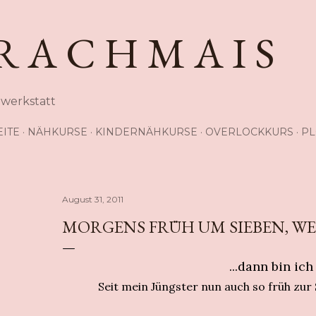
Direkt zum Hauptbereich
R A C H M A I S
hwerkstatt
EITE
NÄHKURSE
KINDERNÄHKURSE
OVERLOCKKURS
PL
August 31, 2011
MORGENS FRÜH UM SIEBEN, WE
...dann bin ic
Seit mein Jüngster nun auch so früh zur S