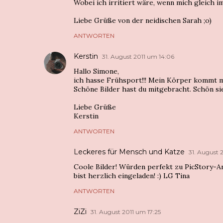
Wobei ich irritiert wäre, wenn mich gleich 
Liebe Grüße von der neidischen Sarah ;o)
ANTWORTEN
Kerstin
31. August 2011 um 14:06
Hallo Simone,
ich hasse Frühsport!!! Mein Körper kommt m
Schöne Bilder hast du mitgebracht. Schön sie
Liebe Grüße
Kerstin
ANTWORTEN
Leckeres für Mensch und Katze
31. August 
Coole Bilder! Würden perfekt zu PicStory-An
bist herzlich eingeladen! :) LG Tina
ANTWORTEN
ZiZi
31. August 2011 um 17:25