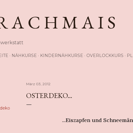
Direkt zum Hauptbereich
R A C H M A I S
hwerkstatt
EITE
NÄHKURSE
KINDERNÄHKURSE
OVERLOCKKURS
PL
März 03, 2012
OSTERDEKO...
rdeko
...Eiszapfen und Schneemä