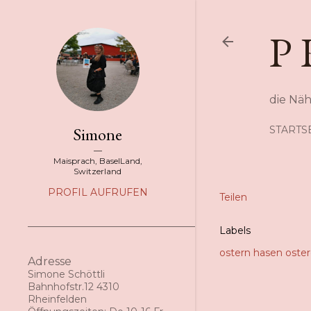
P 
die Nä
Simone
STARTS
Maisprach, BaselLand,
Switzerland
PROFIL AUFRUFEN
Teilen
Labels
ostern hasen oste
Adresse
Simone Schöttli
Bahnhofstr.12 4310
Rheinfelden