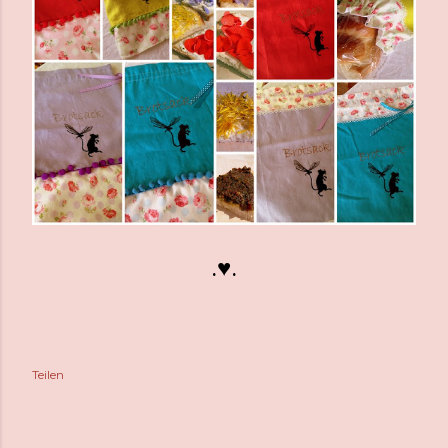
.♥.
Teilen