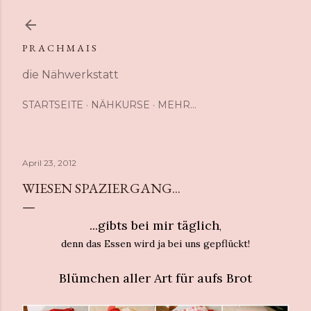
Direkt zum Hauptbereich
P R A C H M A I S
die Nähwerkstatt
STARTSEITE
NÄHKURSE
MEHR…
April 23, 2012
WIESEN SPAZIERGANG...
...gibts bei mir täglich
,
denn das Essen wird ja bei uns gepflückt!
Blümchen aller Art für aufs Brot