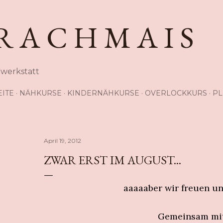
Direkt zum Hauptbereich
R A C H M A I S
hwerkstatt
EITE
NÄHKURSE
KINDERNÄHKURSE
OVERLOCKKURS
PL
April 19, 2012
ZWAR ERST IM AUGUST...
aaaaaber wir freuen uns
Gemeinsam mit