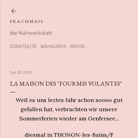
Direkt zum Hauptbereich
P R A C H M A I S
die Nähwerkstatt
STARTSEITE
NÄHKURSE
MEHR…
Juli 23, 2012
LA MAISON DES "FOURMIS VOLANTES"
Weil es uns leztes Jahr schon soooo gut
gefallen hat, verbrachten wir unsere
Sommerferien wieder am Genfersee...
diesmal in THONON-les-Bains/F