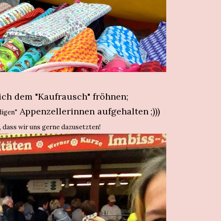
lich dem "Kaufrausch" fröhnen;
Appenzellerinnen aufgehalten
;)))
digen"
t, dass wir uns gerne dazusetzten!