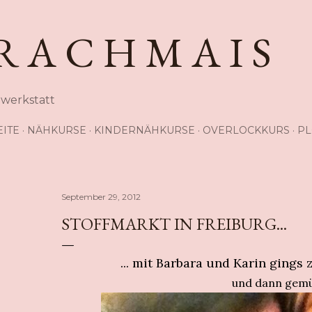
Direkt zum Hauptbereich
R A C H M A I S
hwerkstatt
EITE
NÄHKURSE
KINDERNÄHKURSE
OVERLOCKKURS
PL
September 29, 2012
STOFFMARKT IN FREIBURG...
... mit Barbara und Karin gings z
und dann gemüt