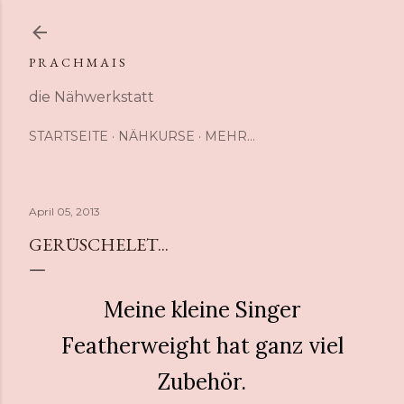
Direkt zum Hauptbereich
P R A C H M A I S
die Nähwerkstatt
STARTSEITE
NÄHKURSE
MEHR…
April 05, 2013
GERÜSCHELET...
Meine kleine Singer
Featherweight hat ganz viel
Zubehör.