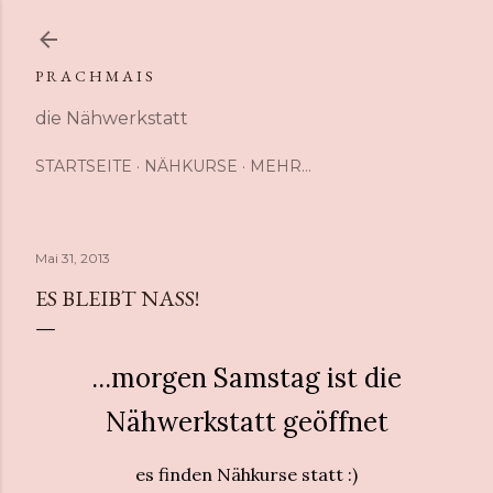
Direkt zum Hauptbereich
P R A C H M A I S
die Nähwerkstatt
STARTSEITE
NÄHKURSE
MEHR…
Mai 31, 2013
ES BLEIBT NASS!
...morgen Samstag ist die
Nähwerkstatt geöffnet
es finden Nähkurse statt :)