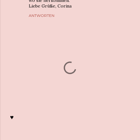
wo sie herkommen.
Liebe Grüße, Corina
ANTWORTEN
♥
K
o