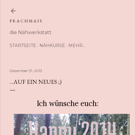
Direkt zum Hauptbereich
P R A C H M A I S
die Nähwerkstatt
STARTSEITE
NÄHKURSE
MEHR…
Dezember 31, 2013
...AUF EIN NEUES ;)
Ich wünsche euch: